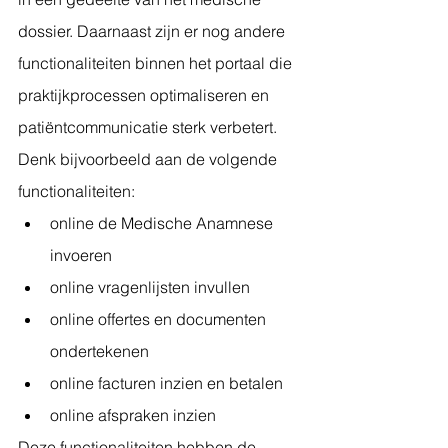
dossier. Daarnaast zijn er nog andere 
functionaliteiten binnen het portaal die 
praktijkprocessen optimaliseren en 
patiëntcommunicatie sterk verbetert. 
Denk bijvoorbeeld aan de volgende 
functionaliteiten:
online de Medische Anamnese 
invoeren
online vragenlijsten invullen
online offertes en documenten 
ondertekenen
online facturen inzien en betalen
online afspraken inzien
Deze functionaliteiten hebben de 