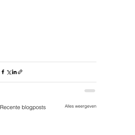
Alles weergeven
Recente blogposts