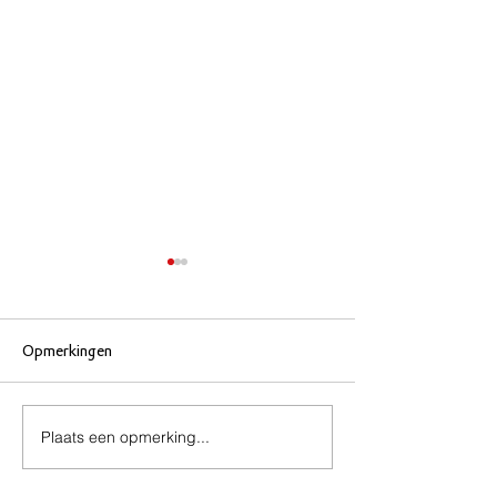
Opmerkingen
Plaats een opmerking...
OASE Dental op Payt
VECOZO en
Forward!
'Berichtenloket'